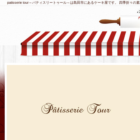
patisserie tour～パティスリートゥール～は島田市にあるケーキ屋です。 四